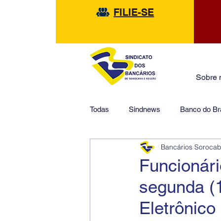
FILIE-SE
Sobre 
Todas
Sindnews
Banco do Bra
Bancários Soroca
Safra
HSBC
Financeir
Funcionári
segunda (1
Eletrônico