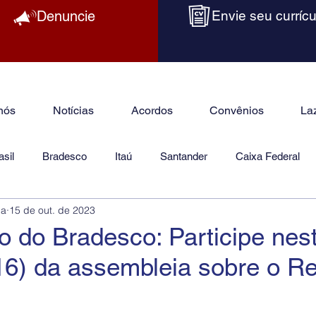
Denuncie
Envie seu currícu
nós
Notícias
Acordos
Convênios
La
sil
Bradesco
Itaú
Santander
Caixa Federal
ba
15 de out. de 2023
as
Jurídico
o do Bradesco: Participe nes
6) da assembleia sobre o Re