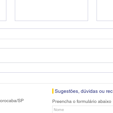
Diretores do SEEB Sorocaba
Fena
visitam agência Centro do
roda
Santander em Sorocaba
prop
banc
Sugestões, dúvidas ou re
 Sorocaba/SP
Preencha o formulário abaixo