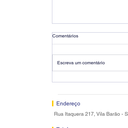
Comentários
Escreva um comentário
Ricardo dos Santos Filho
assume a presidência do
Sindicato dos Bancários de
Sorocaba
Endereço
Rua Itaquera 217, Vila Barão -