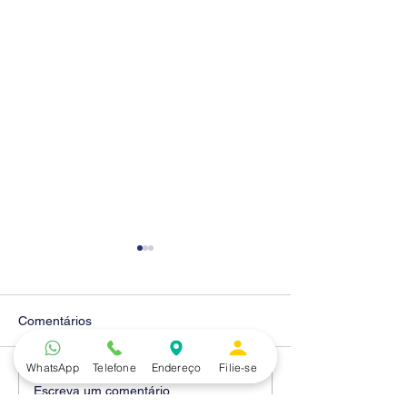
Comentários
WhatsApp
Telefone
Endereço
Filie-se
Diretores do SEEB
Fenaban encerra
Escreva um comentário