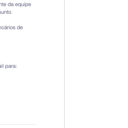
nte da equipe 
unto. 
cários de 
l para: 