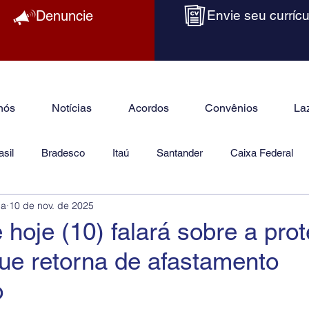
Denuncie
Envie seu currícu
nós
Notícias
Acordos
Convênios
La
sil
Bradesco
Itaú
Santander
Caixa Federal
ba
10 de nov. de 2025
as
Jurídico
 hoje (10) falará sobre a pro
ue retorna de afastamento
o