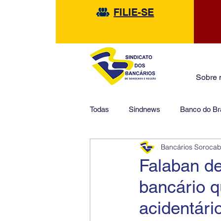
FILIE-SE
Sobre 
Todas
Sindnews
Banco do Bra
Bancários Soroca
Safra
HSBC
Financeir
Falaban de
bancário q
acidentári