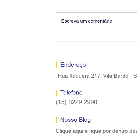
Escreva um comentário
Ricardo dos Santos Filho
assume a presidência do
Sindicato dos Bancários de
Sorocaba
Endereço
Rua Itaquera 217, Vila Barão -
Telefone
(15) 3229.2990
Nosso Blog
Clique aqui e fique por dentro da