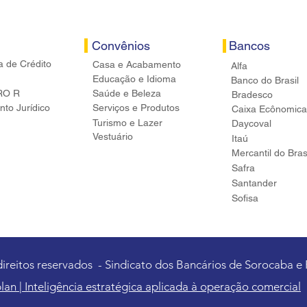
Convênios
Bancos
a de Crédito
Casa e Acabamento
Alfa
Educação e Idioma
Banco do Brasil
RO R
Saúde e Beleza
Bradesco
to Jurídico
Serviços e Produtos
Caixa Ecônomica
Turismo e Lazer
Daycoval
Vestuário
Itaú
Mercantil do Bras
Safra
Santander
Sofisa
direitos reservados - Sindicato dos Bancários de Sorocaba e
lan | Inteligência estratégica aplicada à operação comercial