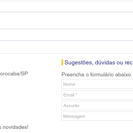
Diretores do SEEB Sorocaba
Fena
visitam agência Centro do
roda
Santander em Sorocaba
prop
banc
Sugestões, dúvidas ou re
 Sorocaba/SP
Preencha o formulário abaixo
s novidades!