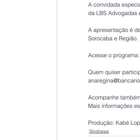
A convidada especia
da LBS Advogadas e 
A apresentação é de
Sorocaba e Região.
Acesse o programa:
Quem quiser partici
anaregina@bancario
Acompanhe também a
Mais informações es
Produção: Kabé Lop
Sindnews