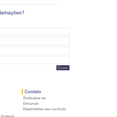
osta econômica aos
ários
clamações?
Enviar
Contato
Sindicalize-se
Denuncie
Disponibilize seu currículo
 Federal