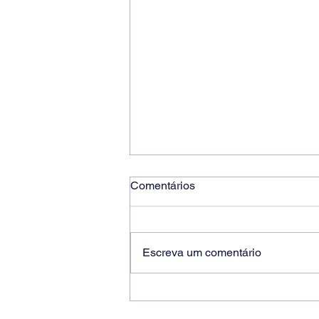
Comentários
Escreva um comentário
Ricardo dos Santos Filho
assume a presidência do