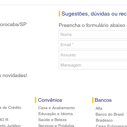
Santander em Sorocaba
prop
banc
Sugestões, dúvidas ou re
 Sorocaba/SP
Preencha o formulário abaixo
s novidades!
Convênios
Bancos
a de Crédito
Casa e Acabamento
Alfa
Educação e Idioma
Banco do Brasil
RO R
Saúde e Beleza
Bradesco
to Jurídico
Serviços e Produtos
Caixa Ecônomica