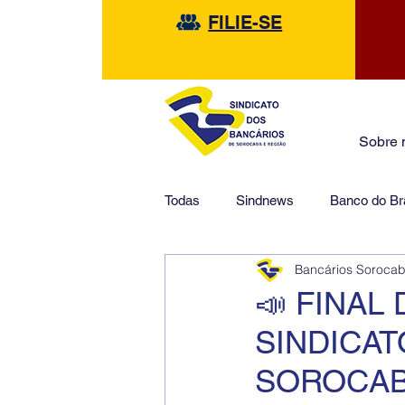
FILIE-SE
Sobre 
Todas
Sindnews
Banco do Bra
Bancários Soroca
Safra
HSBC
Financeir
📣 FINAL
SINDICA
SOROCAB