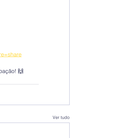
ure=share
ipação! 🙌
Ver tudo