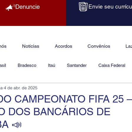
Denuncie
Envie seu currícu
nós
Notícias
Acordos
Convênios
La
sil
Bradesco
Itaú
Santander
Caixa Federal
ba
4 de abr. de 2025
as
Jurídico
 DO CAMPEONATO FIFA 25 
TO DOS BANCÁRIOS DE
A 📣