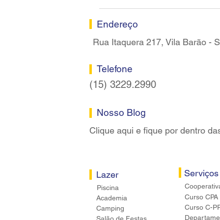
Sindicato dos Bancários de
Sorocaba
Endereço
Rua Itaquera 217, Vila Barão -
Telefone
(15) 3229.2990
Nosso Blog
Clique aqui e fique por dentro da
Serviços
Lazer
Cooperativ
Piscina
Curso CPA
Academia
Curso C-P
Camping
Departamen
Salão de Festas