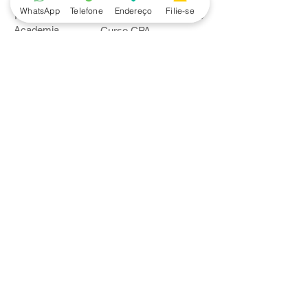
WhatsApp
Telefone
Endereço
Filie-se
Piscina
Cooperativa de Crédito
Academia
Curso CPA
Camping
Curso C-PRO R
Salão de Festas
Departamento Jurídico
Espaço Gourmet
Ginásio de Esportes
Convênios
Casa e Acabamento
Educação e Idioma
Saúde e Beleza
Serviços e Produtos
Turismo e Lazer
Vestuário
Bancos
Alfa
Banco do Brasil
Bradesco
Caixa Ecônomica Federal