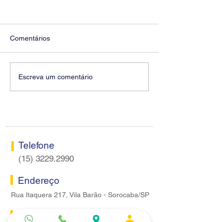
Comentários
Fenaban encerra sexta
Conselho Fisca
Escreva um comentário
rodada sem apresentar
Sorocaba realiza
proposta econômica aos
nesta terça-feira
bancários
Telefone
(15) 3229.2990
Endereço
Rua Itaquera 217, Vila Barão - Sorocaba/SP
Lazer
Serviços