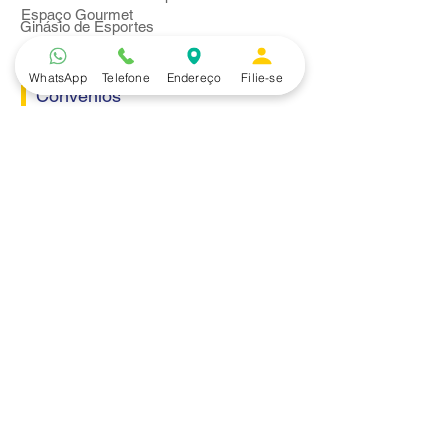
Espaço Gourmet
Ginásio de Esportes
WhatsApp
Telefone
Endereço
Filie-se
Convênios
Casa e Acabamento
Educação e Idioma
Saúde e Beleza
Serviços e Produtos
Turismo e Lazer
Vestuário
Bancos
Alfa
Banco do Brasil
Bradesco
Caixa Ecônomica Federal
Daycoval
Itaú
Mercantil do Brasil
Safra