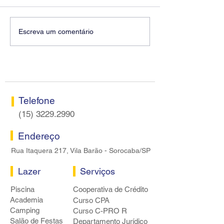
Diretores do SEEB
Fenaban encerra
Escreva um comentário
Sorocaba visitam agência
rodada sem apre
Centro do Santander em
proposta econôm
Sorocaba
bancários
Telefone
(15) 3229.2990
Endereço
Rua Itaquera 217, Vila Barão - Sorocaba/SP
Lazer
Serviços
Piscina
Cooperativa de Crédito
Academia
Curso CPA
Camping
Curso C-PRO R
Salão de Festas
Departamento Jurídico