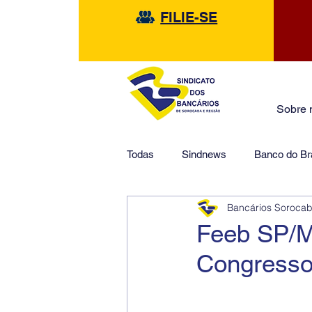
FILIE-SE
Sobre 
Todas
Sindnews
Banco do Bra
Bancários Soroca
Safra
HSBC
Financeir
Feeb SP/MS
Congresso