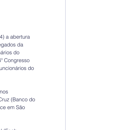
) a abertura  
egados da 
ários do 
6º Congresso 
uncionários do 
nos 
Cruz (Banco do 
ece em São 