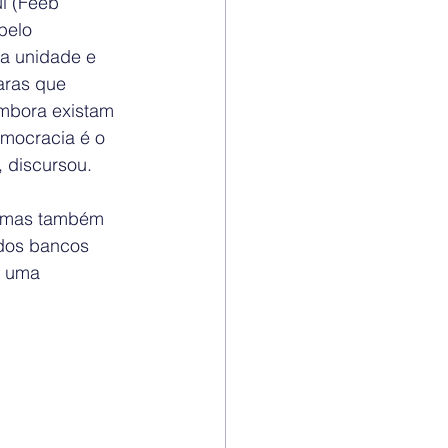
l (Feeb 
pelo 
da unidade e 
aras que 
embora existam 
emocracia é o 
, discursou.
, mas também 
dos bancos 
a uma 