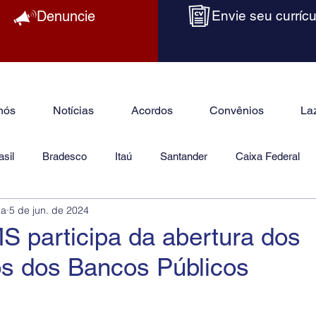
Denuncie
Envie seu currícu
nós
Notícias
Acordos
Convênios
La
sil
Bradesco
Itaú
Santander
Caixa Federal
ba
5 de jun. de 2024
as
Jurídico
 participa da abertura dos
s dos Bancos Públicos