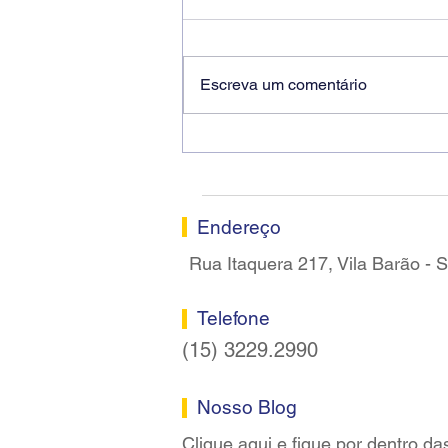
Escreva um comentário
Ricardo dos Santos Filho
assume a presidência do
Sindicato dos Bancários de
Sorocaba
Endereço
Rua Itaquera 217, Vila Barão -
Telefone
(15) 3229.2990
Nosso Blog
Clique aqui e fique por dentro da