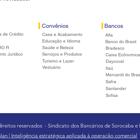
Convênios
Bancos
a de Crédito
Casa e Acabamento
Alfa
Educação e Idioma
Banco do Brasil
RO R
Saúde e Beleza
Bradesco
to Jurídico
Serviços e Produtos
Caixa Ecônomica
Turismo e Lazer
Daycoval
Vestuário
Itaú
Mercantil do Bras
Safra
Santander
Sofisa
direitos reservados - Sindicato dos Bancários de Sorocaba e
lan | Inteligência estratégica aplicada à operação comercial