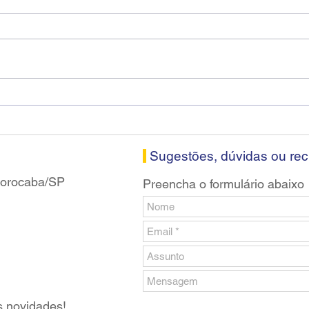
Diretores do SEEB Sorocaba
Fena
visitam agência Centro do
roda
Santander em Sorocaba
prop
banc
Sugestões, dúvidas ou re
 Sorocaba/SP
Preencha o formulário abaixo
s novidades!