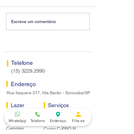
Diretores do SEEB
Fenaban encerra
Escreva um comentário
Sorocaba visitam agência
rodada sem apre
Centro do Santander em
proposta econôm
Sorocaba
bancários
Telefone
(15) 3229.2990
Endereço
Rua Itaquera 217, Vila Barão - Sorocaba/SP
Lazer
Serviços
Piscina
Cooperativa de Crédito
WhatsApp
Telefone
Endereço
Filie-se
Academia
Curso CPA
Camping
Curso C-PRO R