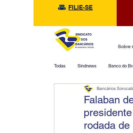
FILIE-SE
Sobre 
Todas
Sindnews
Banco do Bra
Bancários Soroca
Safra
HSBC
Financeir
Falaban de
presidente
rodada de