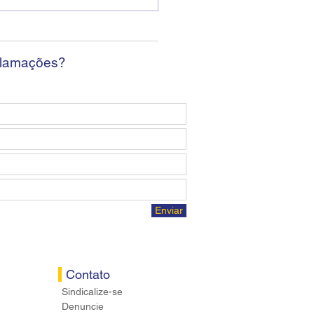
ban encerra sexta
da sem apresentar
osta econômica aos
ários
clamações?
Enviar
Contato
Sindicalize-se
Denuncie