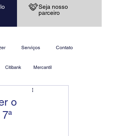
lo
Seja nosso
parceiro
zer
Serviços
Contato
Citibank
Mercantil
er o
 7ª