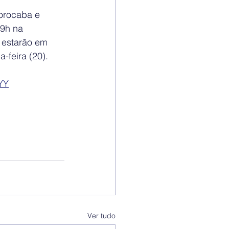
orocaba e 
19h na 
 estarão em 
-feira (20).
YY
Ver tudo