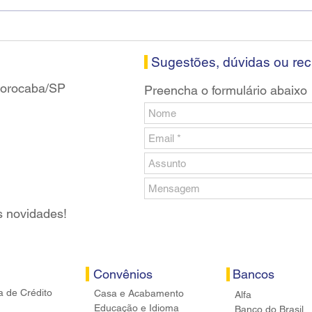
Diretores do SEEB Sorocaba
Fena
visitam agência Centro do
roda
Santander em Sorocaba
prop
banc
Sugestões, dúvidas ou re
 Sorocaba/SP
Preencha o formulário abaixo
s novidades!
Convênios
Bancos
a de Crédito
Casa e Acabamento
Alfa
Educação e Idioma
Banco do Brasil