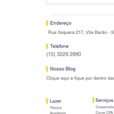
Ricardo dos Santos Filho
assume a presidência do
Sindicato dos Bancários de
Sorocaba
Endereço
Rua Itaquera 217, Vila Barão -
Telefone
(15) 3229.2990
Nosso Blog
Clique aqui e fique por dentro da
Serviços
Lazer
Cooperativ
Piscina
Curso CPA
Academia