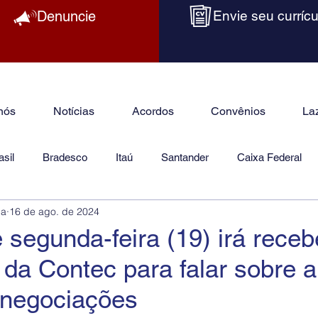
Denuncie
Envie seu currícu
nós
Notícias
Acordos
Convênios
La
sil
Bradesco
Itaú
Santander
Caixa Federal
ba
16 de ago. de 2024
as
Jurídico
 segunda-feira (19) irá receb
 da Contec para falar sobre a
 negociações