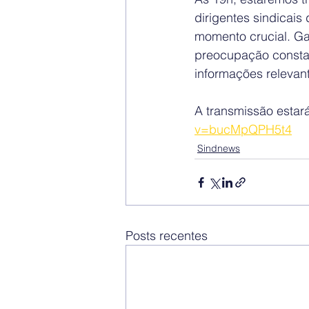
dirigentes sindicais
momento crucial. Gar
preocupação constan
informações relevant
A transmissão estará
v=bucMpQPH5t4
Sindnews
Posts recentes