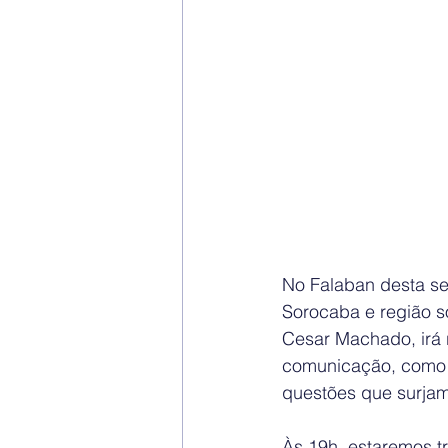
No Falaban desta se
Sorocaba e região s
Cesar Machado, irá 
comunicação, como F
questões que surjam
Às 19h, estaremos tr