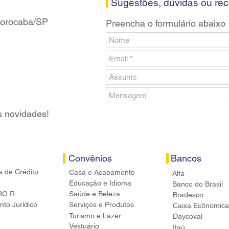
Sugestões, dúvidas ou re
 Sorocaba/SP
Preencha o formulário abaixo
s novidades!
Convênios
Bancos
a de Crédito
Casa e Acabamento
Alfa
Educação e Idioma
Banco do Brasil
RO R
Saúde e Beleza
Bradesco
to Jurídico
Serviços e Produtos
Caixa Ecônomica
Turismo e Lazer
Daycoval
Vestuário
Itaú