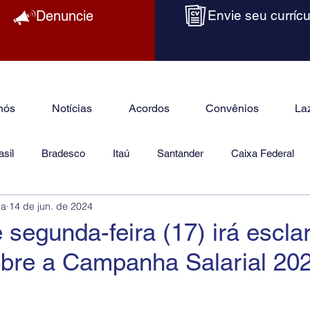
Denuncie
Envie seu currícu
nós
Notícias
Acordos
Convênios
La
sil
Bradesco
Itaú
Santander
Caixa Federal
ba
14 de jun. de 2024
as
Jurídico
 segunda-feira (17) irá escla
obre a Campanha Salarial 20