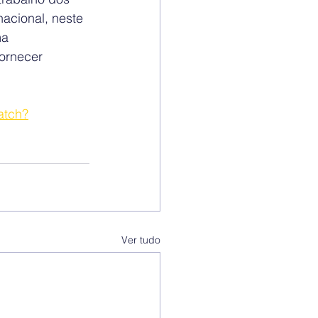
acional, neste 
ma 
ornecer 
atch?
Ver tudo