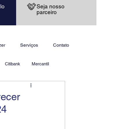
lo
Seja nosso
parceiro
zer
Serviços
Contato
Citibank
Mercantil
recer
24