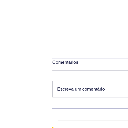
Comentários
Escreva um comentário
Ricardo dos Santos Filho
assume a presidência do
Sindicato dos Bancários de
Sorocaba