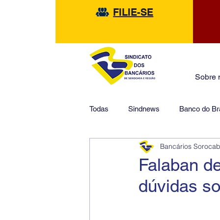
FILIE-SE
Sobre 
Todas
Sindnews
Banco do Bra
Bancários Soroca
Safra
HSBC
Financeir
Falaban de
dúvidas s