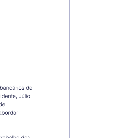
 bancários de 
dente, Júlio 
de 
abordar 
trabalho dos 