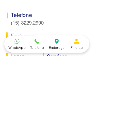
Telefone
(15) 3229.2990
Endereço
Rua Itaquera 217, Vila Barão - Sorocaba/SP
WhatsApp
Telefone
Endereço
Filie-se
Lazer
Serviços
Piscina
Cooperativa de Crédito
Academia
Curso CPA
Camping
Curso C-PRO R
Salão de Festas
Departamento Jurídico
Espaço Gourmet
Ginásio de Esportes
Convênios
Casa e Acabamento
Educação e Idioma