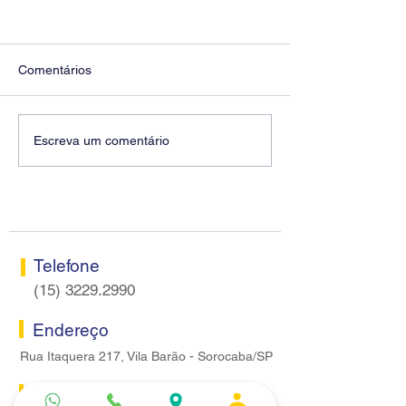
Comentários
Fenaban encerra sexta
Conselho Fisca
Escreva um comentário
rodada sem apresentar
Sorocaba realiza
proposta econômica aos
nesta terça-feira
bancários
Telefone
(15) 3229.2990
Endereço
Rua Itaquera 217, Vila Barão - Sorocaba/SP
Lazer
Serviços