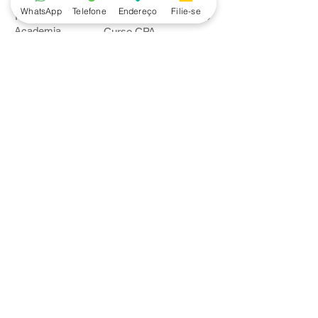
WhatsApp
Telefone
Endereço
Filie-se
Piscina
Cooperativa de Crédito
Academia
Curso CPA
Camping
Curso C-PRO R
Salão de Festas
Departamento Jurídico
Espaço Gourmet
Ginásio de Esportes
Convênios
Casa e Acabamento
Educação e Idioma
Saúde e Beleza
Serviços e Produtos
Turismo e Lazer
Vestuário
Bancos
Alfa
Banco do Brasil
Bradesco
Caixa Ecônomica Federal