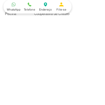
Lazer
Serviços
WhatsApp
Telefone
Endereço
Filie-se
Piscina
Cooperativa de Crédito
Academia
Curso CPA
Camping
Curso C-PRO R
Salão de Festas
Departamento Jurídico
Espaço Gourmet
Ginásio de Esportes
Convênios
Casa e Acabamento
Educação e Idioma
Saúde e Beleza
Serviços e Produtos
Turismo e Lazer
Vestuário
Bancos
Alfa
Banco do Brasil