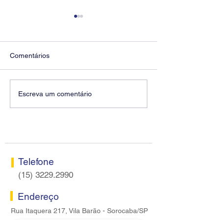
Comentários
Diretores do SEEB
Fenaban encerra
Escreva um comentário
Sorocaba visitam agência
rodada sem apre
Centro do Santander em
proposta econôm
Sorocaba
bancários
Telefone
(15) 3229.2990
Endereço
Rua Itaquera 217, Vila Barão - Sorocaba/SP