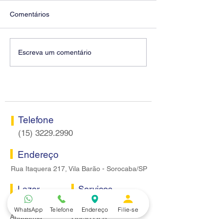
Comentários
Diretores do SEEB
Fenaban encerra
Escreva um comentário
Sorocaba visitam agência
rodada sem apre
Centro do Santander em
proposta econôm
Sorocaba
bancários
Telefone
(15) 3229.2990
Endereço
Rua Itaquera 217, Vila Barão - Sorocaba/SP
Lazer
Serviços
Piscina
Cooperativa de Crédito
WhatsApp
Telefone
Endereço
Filie-se
Academia
Curso CPA