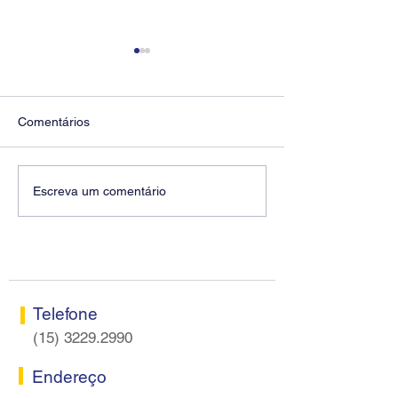
Comentários
Diretores do SEEB
Fenaban encerra
Escreva um comentário
Sorocaba visitam agência
rodada sem apre
Centro do Santander em
proposta econôm
Sorocaba
bancários
Telefone
(15) 3229.2990
Endereço