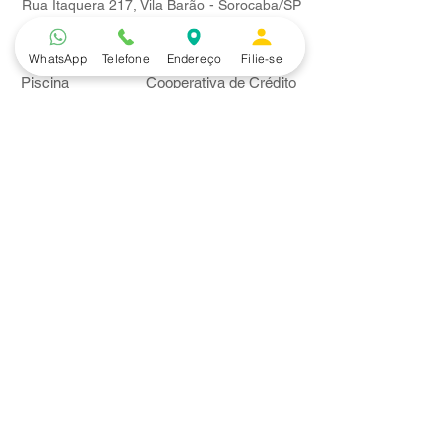
Rua Itaquera 217, Vila Barão - Sorocaba/SP
Lazer
Serviços
WhatsApp
Telefone
Endereço
Filie-se
Piscina
Cooperativa de Crédito
Academia
Curso CPA
Camping
Curso C-PRO R
Salão de Festas
Departamento Jurídico
Espaço Gourmet
Ginásio de Esportes
Convênios
Casa e Acabamento
Educação e Idioma
Saúde e Beleza
Serviços e Produtos
Turismo e Lazer
Vestuário
Bancos
Alfa