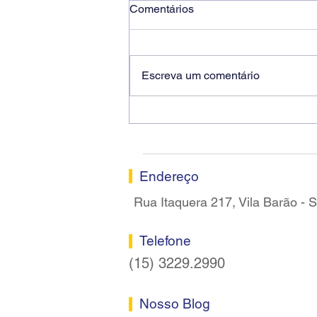
Comentários
Escreva um comentário
Ricardo dos Santos Filho
assume a presidência do
Sindicato dos Bancários de
Sorocaba
Endereço
Rua Itaquera 217, Vila Barão -
Telefone
(15) 3229.2990
Nosso Blog