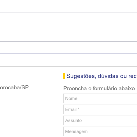
Diretores do SEEB Sorocaba
Fena
visitam agência Centro do
roda
Santander em Sorocaba
prop
banc
Sugestões, dúvidas ou re
 Sorocaba/SP
Preencha o formulário abaixo