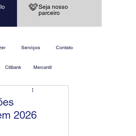
lo
Seja nosso
parceiro
zer
Serviços
Contato
Citibank
Mercantil
ões
 em 2026