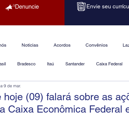
Denuncie
Envie seu currícu
nós
Notícias
Acordos
Convênios
La
sil
Bradesco
Itaú
Santander
Caixa Federal
ba
9 de mar.
as
Jurídico
 hoje (09) falará sobre as aç
 da Caixa Econômica Federal