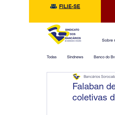
FILIE-SE
Sobre 
Todas
Sindnews
Banco do Bra
Bancários Soroca
Safra
HSBC
Financeir
Falaban de
coletivas