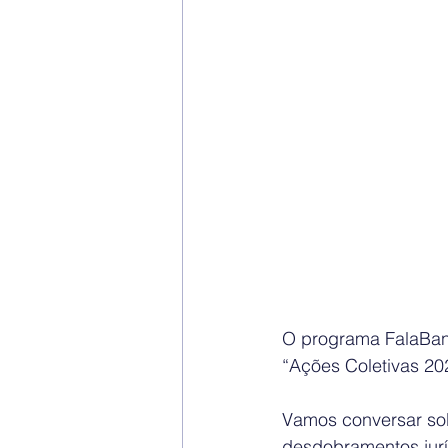
O programa FalaBan 
“Ações Coletivas 20
Vamos conversar sob
desdobramentos jurí