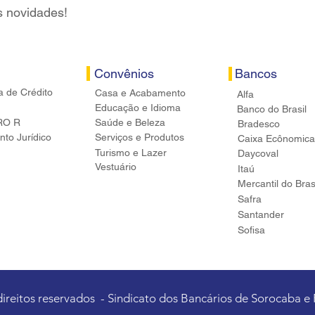
s novidades!
Convênios
Bancos
a de Crédito
Casa e Acabamento
Alfa
Educação e Idioma
Banco do Brasil
RO R
Saúde e Beleza
Bradesco
to Jurídico
Serviços e Produtos
Caixa Ecônomica
Turismo e Lazer
Daycoval
Vestuário
Itaú
Mercantil do Bras
Safra
Santander
Sofisa
direitos reservados - Sindicato dos Bancários de Sorocaba e