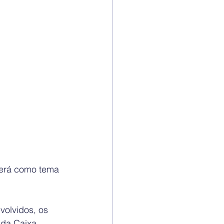
terá como tema 
volvidos, os 
 da Caixa 