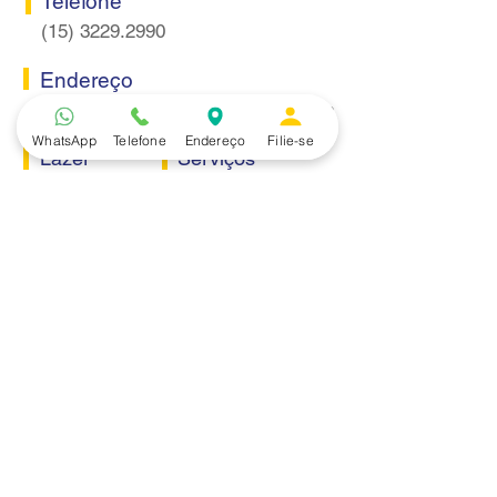
Telefone
(15) 3229.2990
Endereço
Rua Itaquera 217, Vila Barão - Sorocaba/SP
WhatsApp
Telefone
Endereço
Filie-se
Lazer
Serviços
Piscina
Cooperativa de Crédito
Academia
Curso CPA
Camping
Curso C-PRO R
Salão de Festas
Departamento Jurídico
Espaço Gourmet
Ginásio de Esportes
Convênios
Casa e Acabamento
Educação e Idioma
Saúde e Beleza
Serviços e Produtos