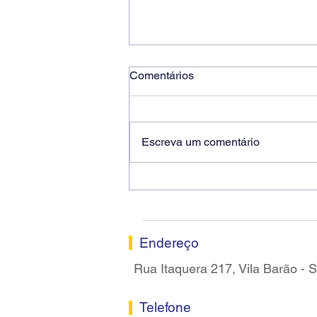
Comentários
Escreva um comentário
Ricardo dos Santos Filho
assume a presidência do
Sindicato dos Bancários de
Sorocaba
Endereço
Rua Itaquera 217, Vila Barão -
Telefone