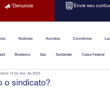
Denuncie
Envie seu currícu
nós
Notícias
Acordos
Convênios
La
sil
Bradesco
Itaú
Santander
Caixa Federal
cários
13 de dez. de 2022
as
Jurídico
 o sindicato?