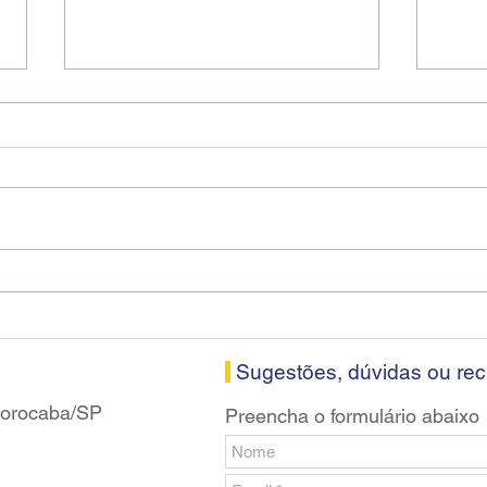
Fenaban encerra sexta
Cons
rodada sem apresentar
Soro
proposta econômica aos
nesta
bancários
Sugestões, dúvidas ou re
 Sorocaba/SP
Preencha o formulário abaixo