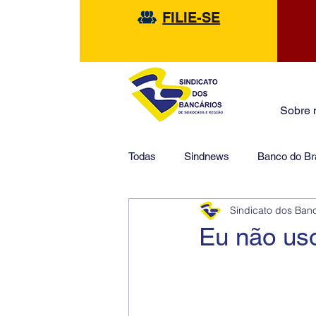
FILIE-SE
Sobre 
Todas
Sindnews
Banco do Bra
Sindicato dos Ban
Safra
HSBC
Financeir
Eu não uso