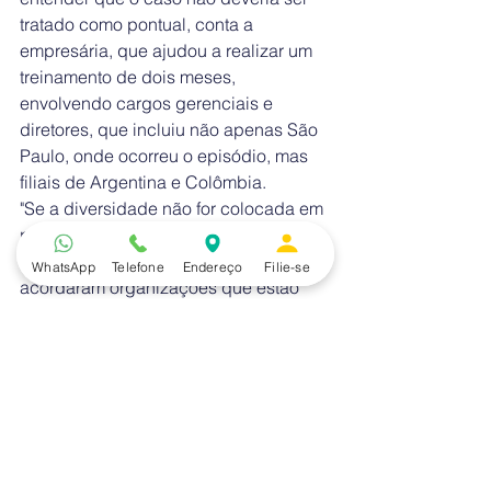
tratado como pontual, conta a 
empresária, que ajudou a realizar um 
treinamento de dois meses, 
envolvendo cargos gerenciais e 
diretores, que incluiu não apenas São 
Paulo, onde ocorreu o episódio, mas 
filiais de Argentina e Colômbia.
"Se a diversidade não for colocada em 
pauta, as empresas não conseguem 
mais passar. Os casos deste ano 
WhatsApp
Telefone
Endereço
Filie-se
acordaram organizações que estão 
em cima do muro. Temos uma forte 
evolução pressionada pela população 
preta", afirma Cintia, cuja empresa é 
formada quase totalmente por 
profissionais negros.
Folha de SP