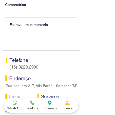
Comentários
Fenaban encerra sexta
Conselho Fisca
Escreva um comentário
rodada sem apresentar
Sorocaba realiza
proposta econômica aos
nesta terça-feira
bancários
Telefone
(15) 3229.2990
Endereço
Rua Itaquera 217, Vila Barão - Sorocaba/SP
Lazer
Serviços
Piscina
Cooperativa de Crédito
WhatsApp
Telefone
Endereço
Filie-se
Academia
Curso CPA