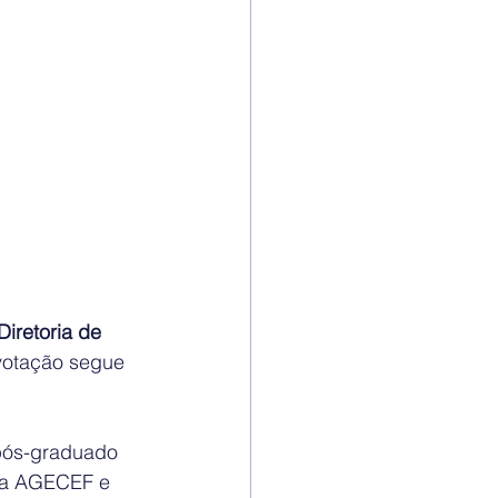
Diretoria de 
votação segue 
 pós-graduado 
da AGECEF e 