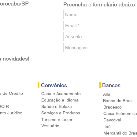
 Sorocaba/SP
Preencha o formulário abaixo
s novidades!
Convênios
Bancos
a de Crédito
Casa e Acabamento
Alfa
Educação e Idioma
Banco do Brasil
RO R
Saúde e Beleza
Bradesco
to Jurídico
Serviços e Produtos
Caixa Ecônomica
Turismo e Lazer
Daycoval
Vestuário
Itaú
Mercantil do Bras