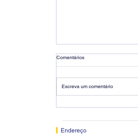
Comentários
Escreva um comentário
Ricardo dos Santos Filho
assume a presidência do
Sindicato dos Bancários de
Sorocaba
Endereço