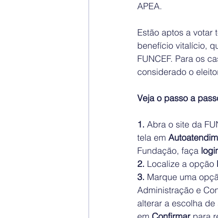
APEA.
Estão aptos a votar 
benefício vitalício,
FUNCEF. Para os cas
considerado o eleitor
Veja o passo a passo
1. 
Abra o site da F
tela em 
Autoatendim
Fundação, faça 
logi
2.
 Localize a opção 
3. 
Marque uma opção 
Administração e Cont
alterar a escolha de
em 
Confirmar
 para r