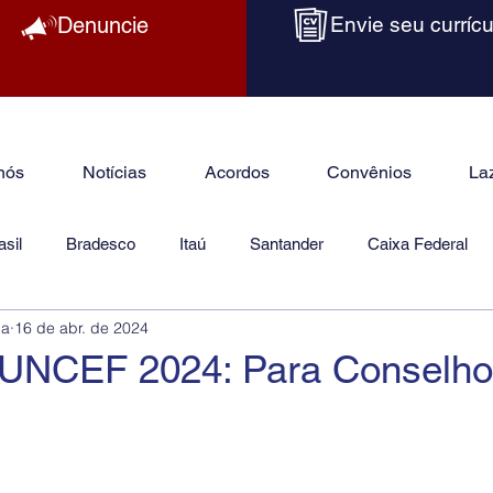
Denuncie
Envie seu currícu
nós
Notícias
Acordos
Convênios
La
sil
Bradesco
Itaú
Santander
Caixa Federal
ba
16 de abr. de 2024
as
Jurídico
FUNCEF 2024: Para Conselho 