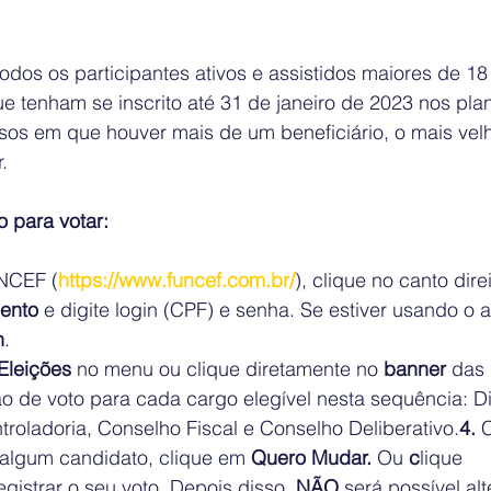
todos os participantes ativos e assistidos maiores de 1
 que tenham se inscrito até 31 de janeiro de 2023 nos pla
os em que houver mais de um beneficiário, o mais velh
.
 para votar:
UNCEF (
https://www.funcef.com.br/
), clique no canto dire
ento
 e digite login (CPF) e senha. Se estiver usando o 
n
.
Eleições
 no menu ou clique diretamente no 
banner
 das 
de voto para cada cargo elegível nesta sequência: Dir
roladoria, Conselho Fiscal e Conselho Deliberativo.
4.
 
 algum candidato, clique em 
Quero Mudar. 
Ou 
c
lique 
egistrar o seu voto. Depois disso, 
NÃO 
será possível al