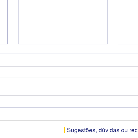
Fenaban encerra sexta
Cons
rodada sem apresentar
Soro
proposta econômica aos
nesta
bancários
Sugestões, dúvidas ou re