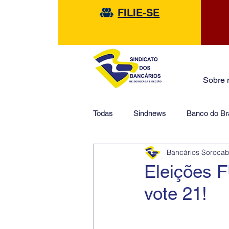
FILIE-SE
Sobre 
Todas
Sindnews
Banco do Bra
Bancários Soroca
Safra
HSBC
Financeir
Eleições 
vote 21!