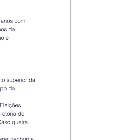
8 anos com 
nos da 
o é 
ito superior da 
app da 
Eleições.
etoria de 
Caso queira 
terar nenhuma 