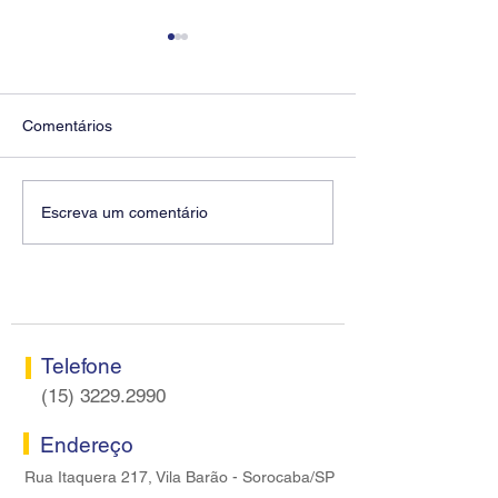
Comentários
Diretores do SEEB
Fenaban encerra
Escreva um comentário
Sorocaba visitam agência
rodada sem apre
Centro do Santander em
proposta econôm
Sorocaba
bancários
Telefone
(15) 3229.2990
Endereço
Rua Itaquera 217, Vila Barão - Sorocaba/SP