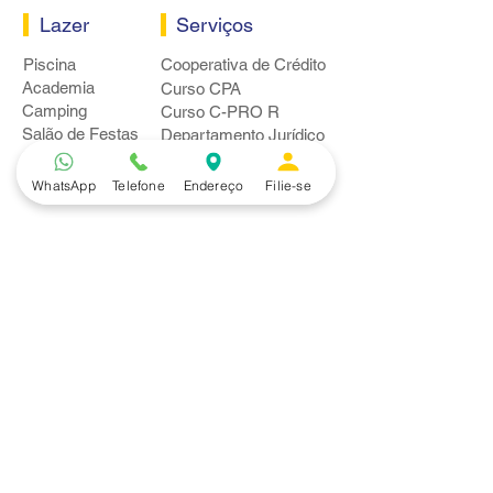
Lazer
Serviços
Piscina
Cooperativa de Crédito
Academia
Curso CPA
Camping
Curso C-PRO R
Salão de Festas
Departamento Jurídico
Espaço Gourmet
Ginásio de Esportes
WhatsApp
Telefone
Endereço
Filie-se
Convênios
Casa e Acabamento
Educação e Idioma
Saúde e Beleza
Serviços e Produtos
Turismo e Lazer
Vestuário
Bancos
Alfa
Banco do Brasil