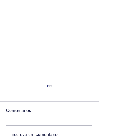
Comentários
Diretores do SEEB
Fenaban encerra
Escreva um comentário