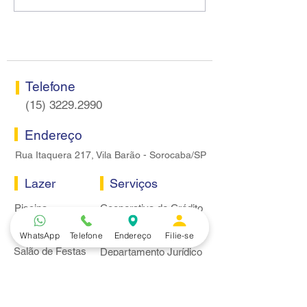
Sorocaba visitam agência
rodada sem apre
Centro do Santander em
proposta econôm
Sorocaba
bancários
Telefone
(15) 3229.2990
Endereço
Rua Itaquera 217, Vila Barão - Sorocaba/SP
Lazer
Serviços
Piscina
Cooperativa de Crédito
Academia
Curso CPA
WhatsApp
Telefone
Endereço
Filie-se
Camping
Curso C-PRO R
Salão de Festas
Departamento Jurídico
Espaço Gourmet
Ginásio de Esportes