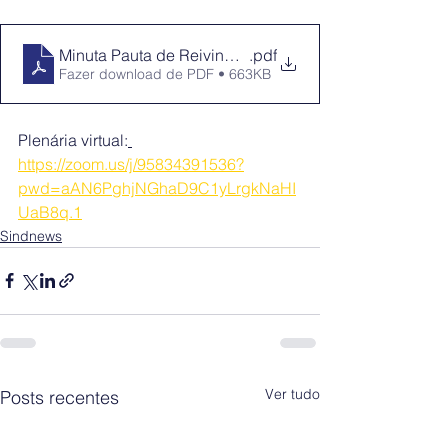
Minuta Pauta de Reivindicações Específicas BB
.pdf
Fazer download de PDF • 663KB
Plenária virtual:
https://zoom.us/j/95834391536?
pwd=aAN6PghjNGhaD9C1yLrgkNaHI
UaB8q.1
Sindnews
Ver tudo
Posts recentes