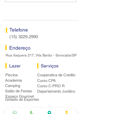
Sorocaba visitam agência
rodada sem apre
Centro do Santander em
proposta econôm
Sorocaba
bancários
Telefone
(15) 3229.2990
Endereço
Rua Itaquera 217, Vila Barão - Sorocaba/SP
Lazer
Serviços
Piscina
Cooperativa de Crédito
Academia
Curso CPA
Camping
Curso C-PRO R
Salão de Festas
Departamento Jurídico
Espaço Gourmet
Ginásio de Esportes