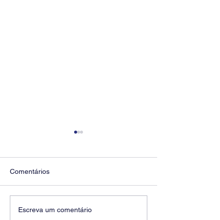
Comentários
Diretores do SEEB
Fenaban encerra
Escreva um comentário