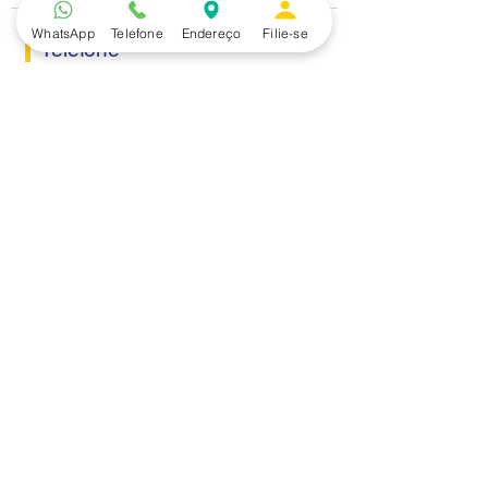
WhatsApp
Telefone
Endereço
Filie-se
Telefone
(15) 3229.2990
Endereço
Rua Itaquera 217, Vila Barão - Sorocaba/SP
Lazer
Serviços
Piscina
Cooperativa de Crédito
Academia
Curso CPA
Camping
Curso C-PRO R
Salão de Festas
Departamento Jurídico
Espaço Gourmet
Ginásio de Esportes
Convênios
Casa e Acabamento
Educação e Idioma