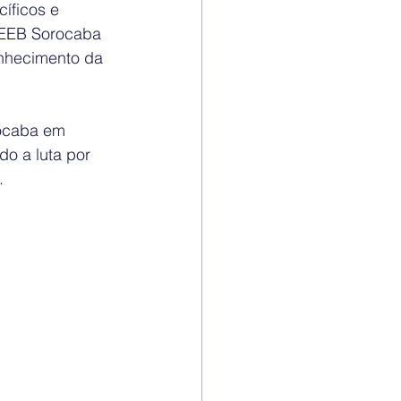
íficos e 
SEEB Sorocaba 
onhecimento da 
rocaba em 
do a luta por 
.