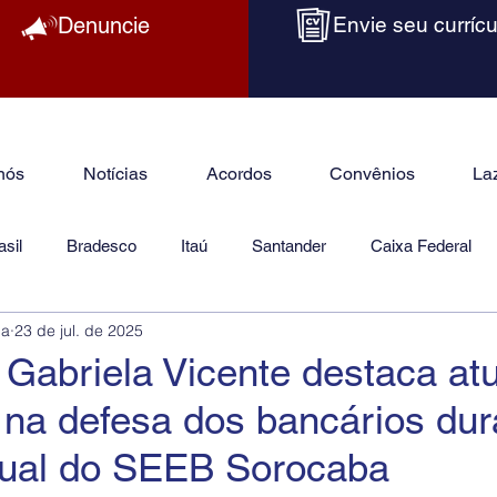
Denuncie
Envie seu currícu
nós
Notícias
Acordos
Convênios
La
sil
Bradesco
Itaú
Santander
Caixa Federal
ba
23 de jul. de 2025
as
Jurídico
 Gabriela Vicente destaca at
o na defesa dos bancários dur
nual do SEEB Sorocaba