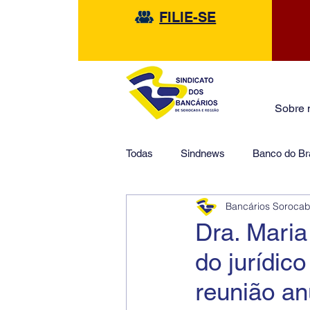
FILIE-SE
Sobre 
Todas
Sindnews
Banco do Bra
Bancários Soroca
Safra
HSBC
Financeir
Dra. Maria
do jurídic
reunião a