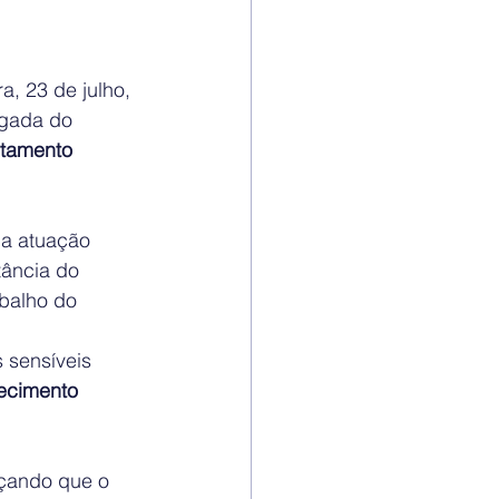
a, 23 de julho, 
gada do 
tamento 
da atuação 
tância do 
balho do 
sensíveis 
ecimento 
rçando que o 