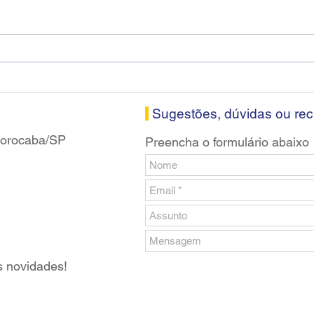
Diretores do SEEB Sorocaba
Fena
visitam agência Centro do
roda
Santander em Sorocaba
prop
banc
Sugestões, dúvidas ou re
 Sorocaba/SP
Preencha o formulário abaixo
s novidades!