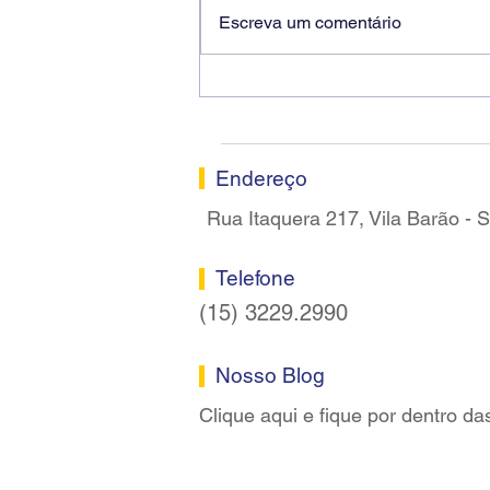
Escreva um comentário
Ricardo dos Santos Filho
assume a presidência do
Sindicato dos Bancários de
Sorocaba
Endereço
Rua Itaquera 217, Vila Barão -
Telefone
(15) 3229.2990
Nosso Blog
Clique aqui e fique por dentro da