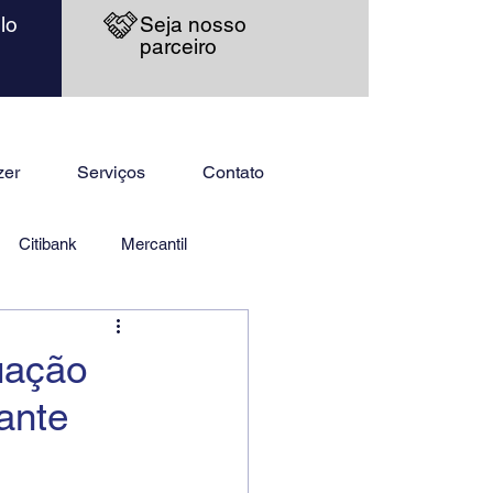
lo
Seja nosso
parceiro
zer
Serviços
Contato
Citibank
Mercantil
uação
ante