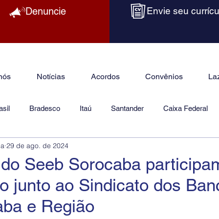
Denuncie
Envie seu currícu
nós
Notícias
Acordos
Convênios
La
sil
Bradesco
Itaú
Santander
Caixa Federal
ba
29 de ago. de 2024
as
Jurídico
 do Seeb Sorocaba participa
o junto ao Sindicato dos Ban
aba e Região