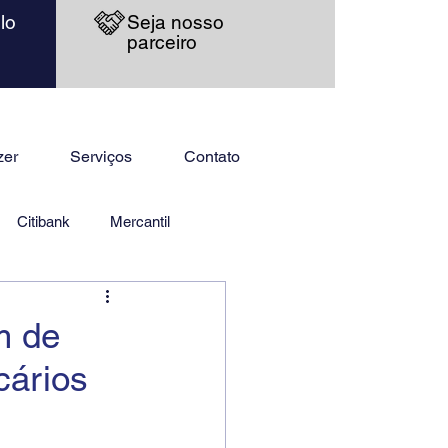
lo
Seja nosso
parceiro
zer
Serviços
Contato
Citibank
Mercantil
m de
cários