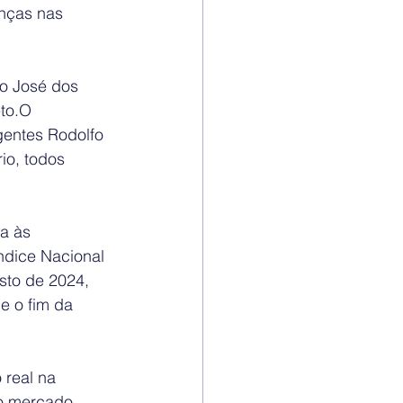
nças nas 
o José dos 
to.O 
gentes Rodolfo 
io, todos 
a às 
ndice Nacional 
to de 2024, 
e o fim da 
real na 
o mercado 