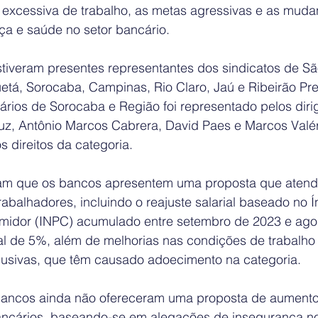
 excessiva de trabalho, as metas agressivas e as muda
ça e saúde no setor bancário.
tiveram presentes representantes dos sindicatos de Sã
tá, Sorocaba, Campinas, Rio Claro, Jaú e Ribeirão Pre
ários de Sorocaba e Região foi representado pelos diri
ruz, Antônio Marcos Cabrera, David Paes e Marcos Valér
s direitos da categoria.
ram que os bancos apresentem uma proposta que atend
rabalhadores, incluindo o reajuste salarial baseado no Í
midor (INPC) acumulado entre setembro de 2023 e agos
 de 5%, além de melhorias nas condições de trabalho 
usivas, que têm causado adoecimento na categoria.
ancos ainda não ofereceram uma proposta de aumento 
ncários, baseando-se em alegações de insegurança n