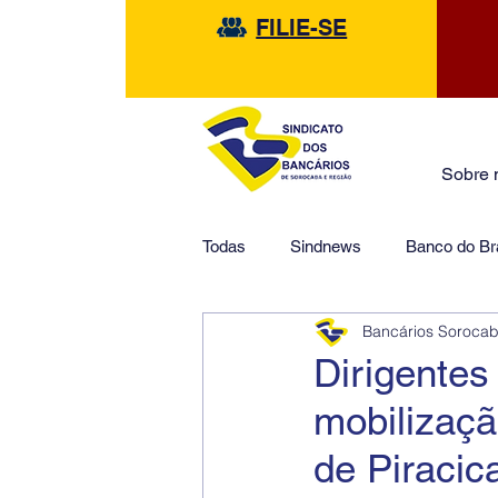
FILIE-SE
Sobre 
Todas
Sindnews
Banco do Bra
Bancários Soroca
Safra
HSBC
Financeir
Dirigentes
mobilizaçã
de Piracic