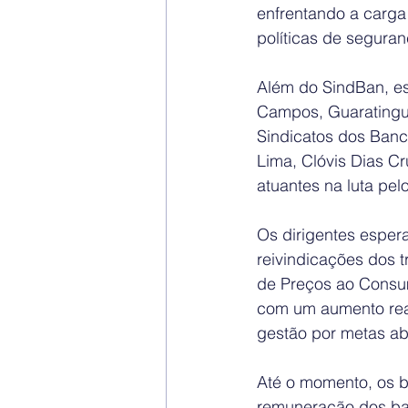
enfrentando a carga
políticas de seguran
Além do SindBan, es
Campos, Guaratingue
Sindicatos dos Banc
Lima, Clóvis Dias C
atuantes na luta pelo
Os dirigentes espe
reivindicações dos t
de Preços ao Consu
com um aumento real
gestão por metas ab
Até o momento, os b
remuneração dos ba