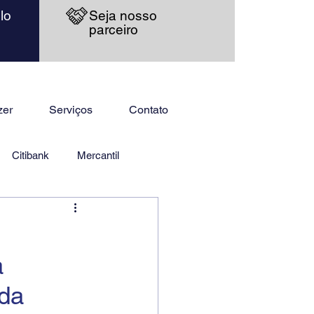
lo
Seja nosso
parceiro
zer
Serviços
Contato
Citibank
Mercantil
a
 da