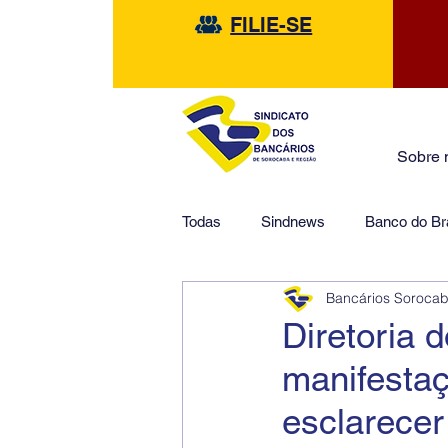
FILIE-SE
Sobre 
Todas
Sindnews
Banco do Bra
Bancários Soroca
Safra
HSBC
Financeir
Diretoria 
manifestaç
esclarece