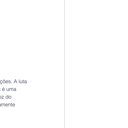
ões. A luta 
s é uma 
oz do 
amente 