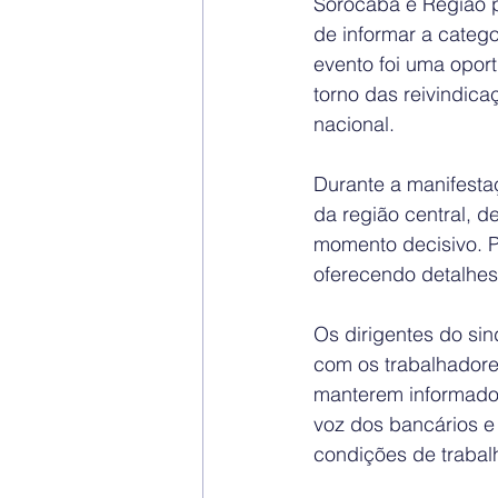
Sorocaba e Região p
de informar a categ
evento foi uma opor
torno das reivindi
nacional.
Durante a manifestaç
da região central, d
momento decisivo. P
oferecendo detalhes
Os dirigentes do si
com os trabalhadore
manterem informados 
voz dos bancários e
condições de trabalh