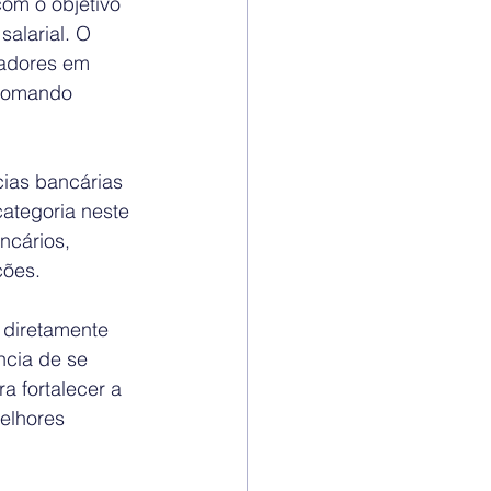
om o objetivo 
alarial. O 
hadores em 
 comando 
cias bancárias 
ategoria neste 
ncários, 
ções.
 diretamente 
cia de se 
a fortalecer a 
elhores 