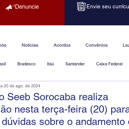
Denuncie
Envie seu currícu
nós
Notícias
Acordos
Convênios
La
sil
Bradesco
Itaú
Santander
Caixa Federal
ba
20 de ago. de 2024
as
Jurídico
do Seeb Sorocaba realiza
ão nesta terça-feira (20) par
r dúvidas sobre o andamento