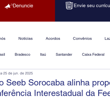
Denuncie
Envie seu currícu
nós
Notícias
Acordos
Convênios
La
sil
Bradesco
Itaú
Santander
Caixa Federal
ba
25 de jun. de 2025
as
Jurídico
do Seeb Sorocaba alinha prop
ferência Interestadual da Fe