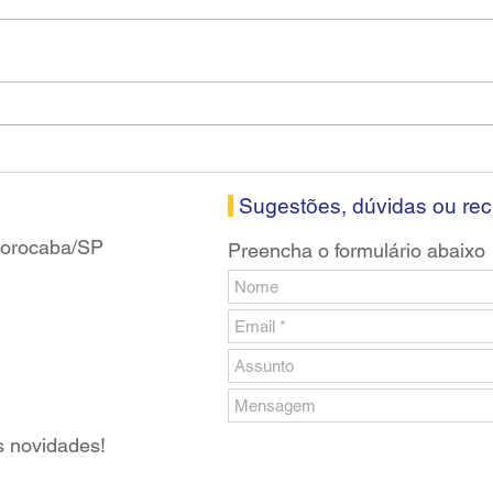
Fenaban encerra sexta
Cons
rodada sem apresentar
Soro
proposta econômica aos
nesta
bancários
Sugestões, dúvidas ou re
 Sorocaba/SP
Preencha o formulário abaixo
s novidades!