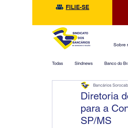
FILIE-SE
Sobre 
Todas
Sindnews
Banco do Bra
Bancários Soroca
Safra
HSBC
Financeir
Diretoria 
para a Con
SP/MS