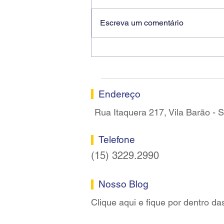
Escreva um comentário
Ricardo dos Santos Filho
assume a presidência do
Sindicato dos Bancários de
Sorocaba
Endereço
Rua Itaquera 217, Vila Barão -
Telefone
(15) 3229.2990
Nosso Blog
Clique aqui e fique por dentro da