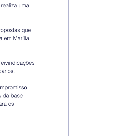
 realiza uma 
ropostas que 
a em Marília 
reivindicações 
ários.
compromisso 
s da base 
ara os 