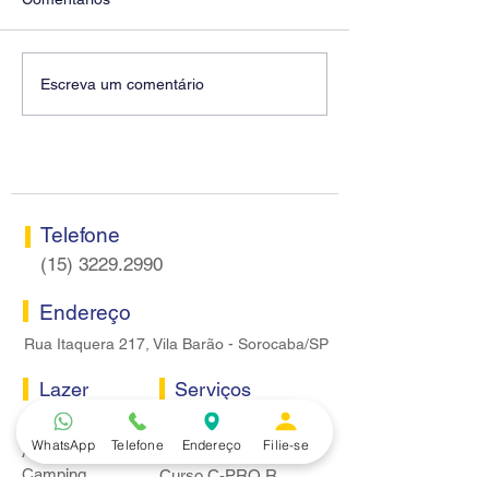
Diretores do SEEB
Fenaban encerra
Escreva um comentário
Sorocaba visitam agência
rodada sem apre
Centro do Santander em
proposta econôm
Sorocaba
bancários
Telefone
(15) 3229.2990
Endereço
Rua Itaquera 217, Vila Barão - Sorocaba/SP
Lazer
Serviços
Piscina
Cooperativa de Crédito
WhatsApp
Telefone
Endereço
Filie-se
Academia
Curso CPA
Camping
Curso C-PRO R