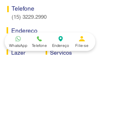
Telefone
(15) 3229.2990
Endereço
Rua Itaquera 217, Vila Barão - Sorocaba/SP
WhatsApp
Telefone
Endereço
Filie-se
Lazer
Serviços
Piscina
Cooperativa de Crédito
Academia
Curso CPA
Camping
Curso C-PRO R
Salão de Festas
Departamento Jurídico
Espaço Gourmet
Ginásio de Esportes
Convênios
Casa e Acabamento
Educação e Idioma
Saúde e Beleza