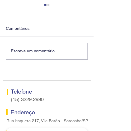
Comentários
Diretores do SEEB
Fenaban encerra
Escreva um comentário
Sorocaba visitam agência
rodada sem apre
Centro do Santander em
proposta econôm
Sorocaba
bancários
Telefone
(15) 3229.2990
Endereço
Rua Itaquera 217, Vila Barão - Sorocaba/SP