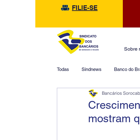
FILIE-SE
Sobre 
Todas
Sindnews
Banco do Bra
Bancários Soroca
Safra
HSBC
Financeir
Crescimen
mostram q