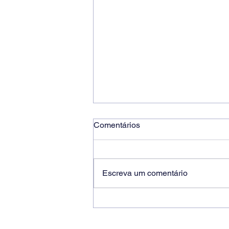
Comentários
Escreva um comentário
Ricardo dos Santos Filho
assume a presidência do
Sindicato dos Bancários de