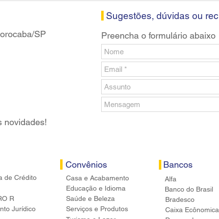
banc
Sugestões, dúvidas ou re
 Sorocaba/SP
Preencha o formulário abaixo
s novidades!
Convênios
Bancos
a de Crédito
Casa e Acabamento
Alfa
Educação e Idioma
Banco do Brasil
RO R
Saúde e Beleza
Bradesco
to Jurídico
Serviços e Produtos
Caixa Ecônomica