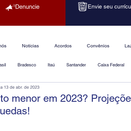
Denuncie
Envie seu currícu
nós
Notícias
Acordos
Convênios
La
sil
Bradesco
Itaú
Santander
Caixa Federal
ba
13 de abr. de 2023
as
Jurídico
to menor em 2023? Projeçõ
uedas!