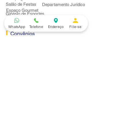
Salão de Festas
Departamento Jurídico
Espaço Gourmet
Ginásio de Esportes
WhatsApp
Telefone
Endereço
Filie-se
Convênios
Casa e Acabamento
Educação e Idioma
Saúde e Beleza
Serviços e Produtos
Turismo e Lazer
Vestuário
Bancos
Alfa
Banco do Brasil
Bradesco
Caixa Ecônomica Federal
Daycoval
Itaú
Mercantil do Brasil