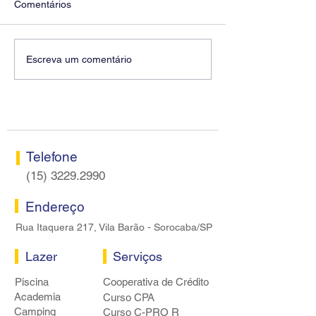
Comentários
Diretores do SEEB
Fenaban encerra
Escreva um comentário
Sorocaba visitam agência
rodada sem apre
Centro do Santander em
proposta econôm
Sorocaba
bancários
Telefone
(15) 3229.2990
Endereço
Rua Itaquera 217, Vila Barão - Sorocaba/SP
Lazer
Serviços
Piscina
Cooperativa de Crédito
Academia
Curso CPA
Camping
Curso C-PRO R