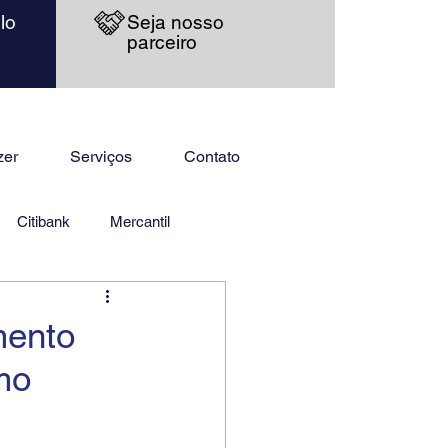
lo
Seja nosso
parceiro
zer
Serviços
Contato
Citibank
Mercantil
mento
mo