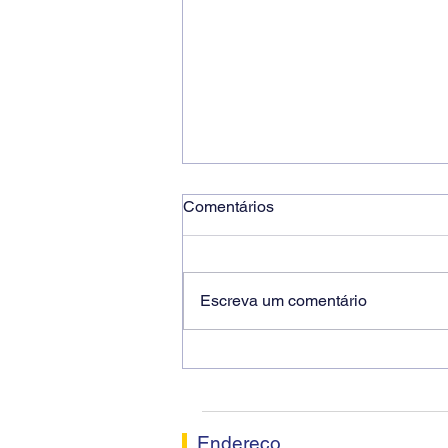
Comentários
Escreva um comentário
Ricardo dos Santos Filho
assume a presidência do
Sindicato dos Bancários de
Sorocaba
Endereço