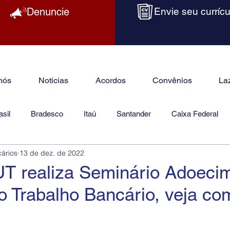
Denuncie
Envie seu currícu
nós
Notícias
Acordos
Convênios
La
sil
Bradesco
Itaú
Santander
Caixa Federal
cários
13 de dez. de 2022
as
Jurídico
UT realiza Seminário Adoeci
o Trabalho Bancário, veja co