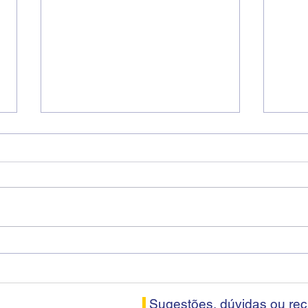
Diretores do SEEB Sorocaba
Fena
visitam agência Centro do
roda
Santander em Sorocaba
prop
banc
Sugestões, dúvidas ou re