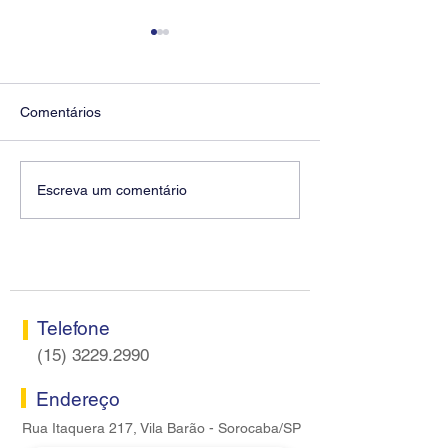
Comentários
Entidades cobram solução
Eleições Econo
Escreva um comentário
estrutural para a Cassi e
candidatos apoi
maior participação do BB
Seeb Sorocaba 
no custeio
eleitos para os 
Deliberativo e Fi
Telefone
(15) 3229.2990
Endereço
Rua Itaquera 217, Vila Barão - Sorocaba/SP