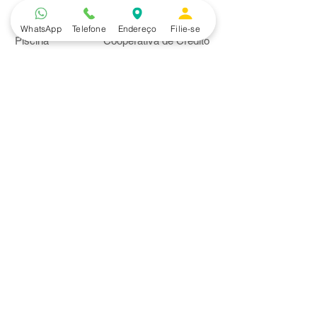
Lazer
Serviços
WhatsApp
Telefone
Endereço
Filie-se
Piscina
Cooperativa de Crédito
Academia
Curso CPA
Camping
Curso C-PRO R
Salão de Festas
Departamento Jurídico
Espaço Gourmet
Ginásio de Esportes
Convênios
Casa e Acabamento
Educação e Idioma
Saúde e Beleza
Serviços e Produtos
Turismo e Lazer
Vestuário
Bancos
Alfa
Banco do Brasil