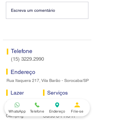
Diretores do SEEB
Fenaban encerra
Escreva um comentário
Sorocaba visitam agência
rodada sem apre
Centro do Santander em
proposta econôm
Sorocaba
bancários
Telefone
(15) 3229.2990
Endereço
Rua Itaquera 217, Vila Barão - Sorocaba/SP
Lazer
Serviços
Piscina
Cooperativa de Crédito
Academia
Curso CPA
WhatsApp
Telefone
Endereço
Filie-se
Camping
Curso C-PRO R
Salão de Festas
Departamento Jurídico
Espaço Gourmet
Ginásio de Esportes