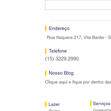
Ricardo dos Santos Filho
assume a presidência do
Sindicato dos Bancários de
Sorocaba
Endereço
Rua Itaquera 217, Vila Barão -
Telefone
(15) 3229.2990
Nosso Blog
Clique aqui e fique por dentro da
Serviços
Lazer
Cooperativ
Piscina