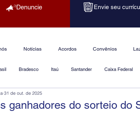
Denuncie
Envie seu currícu
nós
Notícias
Acordos
Convênios
La
sil
Bradesco
Itaú
Santander
Caixa Federal
ba
31 de out. de 2025
as
Jurídico
s ganhadores do sorteio do