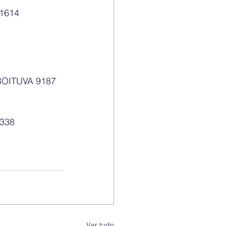
ALTO  1614
BOITUVA 9187
338
Ver tudo