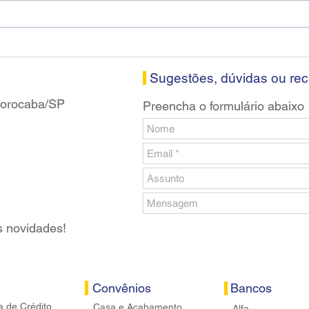
Diretores do SEEB Sorocaba
Fena
visitam agência Centro do
roda
Santander em Sorocaba
prop
banc
Sugestões, dúvidas ou re
 Sorocaba/SP
Preencha o formulário abaixo
s novidades!
Convênios
Bancos
a de Crédito
Casa e Acabamento
Alfa