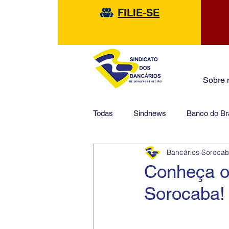
FILIE-SE
Sobre 
Todas
Sindnews
Banco do Bra
Bancários Soroca
Safra
HSBC
Financeir
Conheça o
Sorocaba!