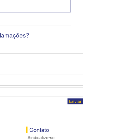
ban encerra sexta
da sem apresentar
osta econômica aos
ários
clamações?
Enviar
Contato
Sindicalize-se