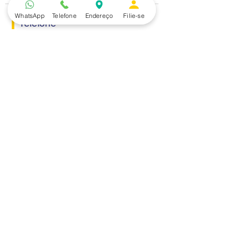
WhatsApp
Telefone
Endereço
Filie-se
Telefone
(15) 3229.2990
Endereço
Rua Itaquera 217, Vila Barão - Sorocaba/SP
Lazer
Serviços
Piscina
Cooperativa de Crédito
Academia
Curso CPA
Camping
Curso C-PRO R
Salão de Festas
Departamento Jurídico
Espaço Gourmet
Ginásio de Esportes
Convênios
Casa e Acabamento
Educação e Idioma