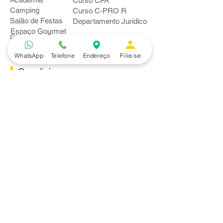
Curso CPA
Camping
Curso C-PRO R
Salão de Festas
Departamento Jurídico
Espaço Gourmet
Ginásio de Esportes
WhatsApp
Telefone
Endereço
Filie-se
Convênios
Casa e Acabamento
Educação e Idioma
Saúde e Beleza
Serviços e Produtos
Turismo e Lazer
Vestuário
Bancos
Alfa
Banco do Brasil
Bradesco
Caixa Ecônomica Federal
Daycoval
Itaú