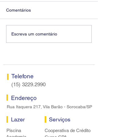
Comentários
Diretores do SEEB
Fenaban encerra
Escreva um comentário
Sorocaba visitam agência
rodada sem apre
Centro do Santander em
proposta econôm
Sorocaba
bancários
Telefone
(15) 3229.2990
Endereço
Rua Itaquera 217, Vila Barão - Sorocaba/SP
Lazer
Serviços
Piscina
Cooperativa de Crédito
Academia