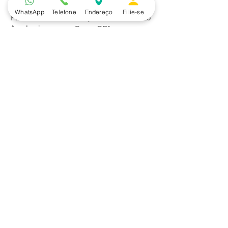
WhatsApp
Telefone
Endereço
Filie-se
Piscina
Cooperativa de Crédito
Academia
Curso CPA
Camping
Curso C-PRO R
Salão de Festas
Departamento Jurídico
Espaço Gourmet
Ginásio de Esportes
Convênios
Casa e Acabamento
Educação e Idioma
Saúde e Beleza
Serviços e Produtos
Turismo e Lazer
Vestuário
Bancos
Alfa
Banco do Brasil
Bradesco