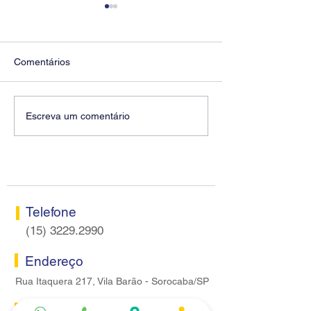
Comentários
Diretores do SEEB
Fenaban encerra
Escreva um comentário
Sorocaba visitam agência
rodada sem apre
Centro do Santander em
proposta econôm
Sorocaba
bancários
Telefone
(15) 3229.2990
Endereço
Rua Itaquera 217, Vila Barão - Sorocaba/SP
Lazer
Serviços