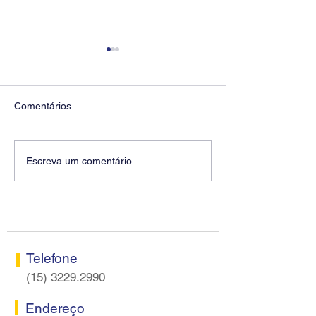
Comentários
Diretores do SEEB
Fenaban encerra
Escreva um comentário
Sorocaba visitam agência
rodada sem apre
Centro do Santander em
proposta econôm
Sorocaba
bancários
Telefone
(15) 3229.2990
Endereço