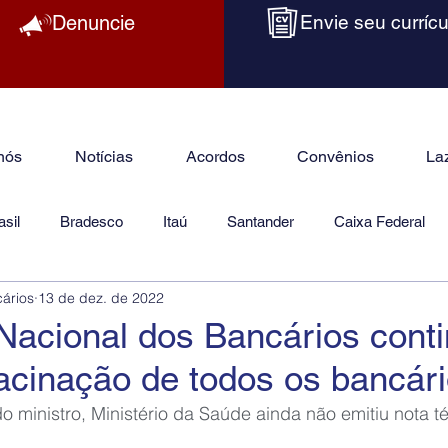
Denuncie
Envie seu currícu
nós
Notícias
Acordos
Convênios
La
sil
Bradesco
Itaú
Santander
Caixa Federal
cários
13 de dez. de 2022
as
Jurídico
acional dos Bancários conti
vacinação de todos os bancár
 ministro, Ministério da Saúde ainda não emitiu nota t