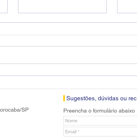
Diretores do SEEB Sorocaba
Fena
visitam agência Centro do
roda
Santander em Sorocaba
prop
banc
Sugestões, dúvidas ou re
 Sorocaba/SP
Preencha o formulário abaixo