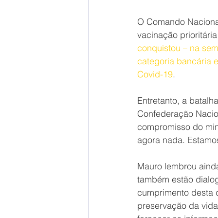
O Comando Nacional 
vacinação prioritári
conquistou – na sem
categoria bancária e
Covid-19
.
Entretanto, a batalh
Confederação Nacion
compromisso do minis
agora nada. Estamo
Mauro lembrou ainda
também estão dialog
cumprimento desta de
preservação da vid