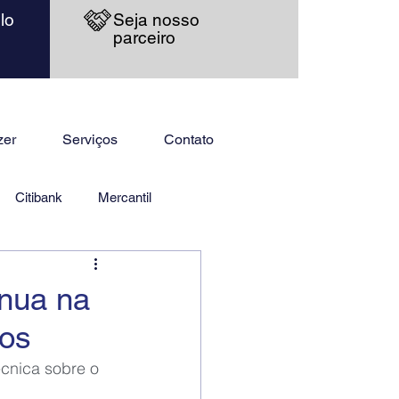
lo
Seja nosso
parceiro
zer
Serviços
Contato
Citibank
Mercantil
nua na
ios
écnica sobre o 