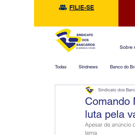
FILIE-SE
Sobre 
Todas
Sindnews
Banco do Bra
Sindicato dos Ban
Safra
HSBC
Financeir
Comando N
luta pela 
Apesar de anúncio do
tema