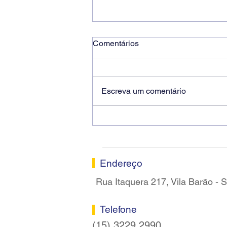
Comentários
Escreva um comentário
Ricardo dos Santos Filho
assume a presidência do
Sindicato dos Bancários de
Sorocaba
Endereço
Rua Itaquera 217, Vila Barão -
Telefone
(15) 3229.2990