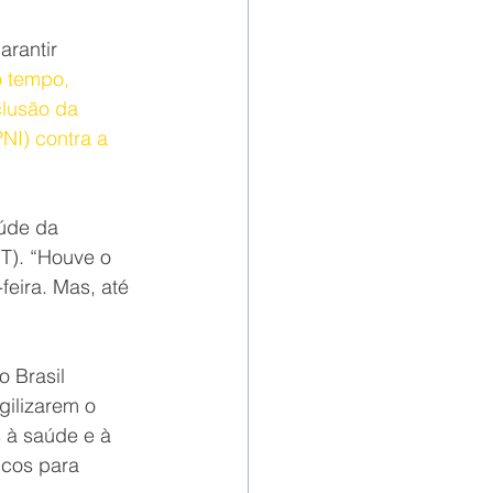
rantir 
 tempo, 
lusão da 
NI) contra a 
aúde da 
T). “Houve o 
feira. Mas, até 
 Brasil 
ilizarem o 
 à saúde e à 
cos para 