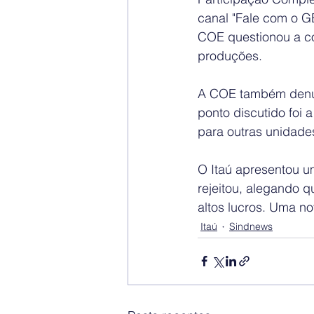
canal "Fale com o GE
COE questionou a c
produções.
A COE também denun
ponto discutido foi
para outras unidade
O Itaú apresentou u
rejeitou, alegando q
altos lucros. Uma n
Itaú
Sindnews