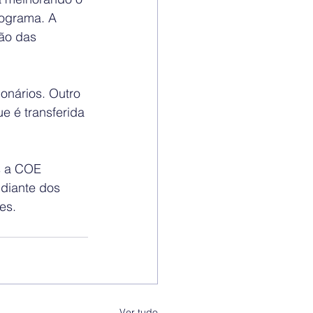
rograma. A 
ão das 
nários. Outro 
e é transferida 
s a COE 
 diante dos 
es.
Ver tudo