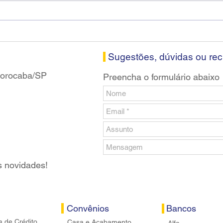
Diretores do SEEB Sorocaba
Fena
visitam agência Centro do
roda
Santander em Sorocaba
prop
banc
Sugestões, dúvidas ou re
 Sorocaba/SP
Preencha o formulário abaixo
s novidades!
Convênios
Bancos
a de Crédito
Casa e Acabamento