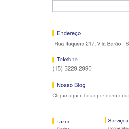
Ricardo dos Santos Filho
assume a presidência do
Sindicato dos Bancários de
Sorocaba
Endereço
Rua Itaquera 217, Vila Barão -
Telefone
(15) 3229.2990
Nosso Blog
Clique aqui e fique por dentro da
Serviços
Lazer
Cooperativ