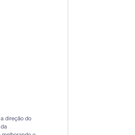
a direção do 
 da 
á melhorando o 