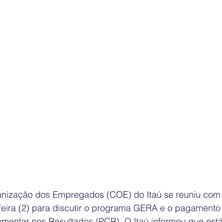
nização dos Empregados (COE) do Itaú se reuniu com 
feira (2) para discutir o programa GERA e o pagamento
mentar nos Resultados (PCR). O Itaú informou que est