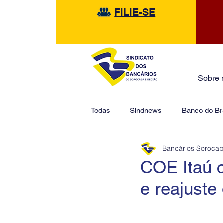
FILIE-SE
Sobre 
Todas
Sindnews
Banco do Bra
Bancários Soroca
Safra
HSBC
Financeir
COE Itaú 
e reajust