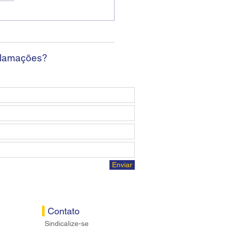
ban encerra sexta
da sem apresentar
osta econômica aos
ários
clamações?
Enviar
Contato
Sindicalize-se