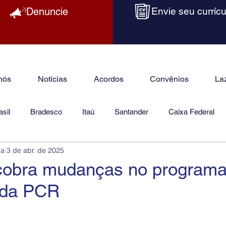
Denuncie
Envie seu currícu
nós
Notícias
Acordos
Convênios
La
sil
Bradesco
Itaú
Santander
Caixa Federal
ba
3 de abr. de 2025
as
Jurídico
cobra mudanças no progra
e da PCR