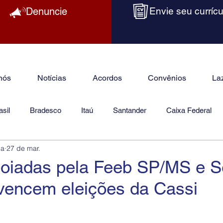
Denuncie
Envie seu currícu
nós
Notícias
Acordos
Convênios
La
sil
Bradesco
Itaú
Santander
Caixa Federal
ba
27 de mar.
as
Jurídico
oiadas pela Feeb SP/MS e 
vencem eleições da Cassi