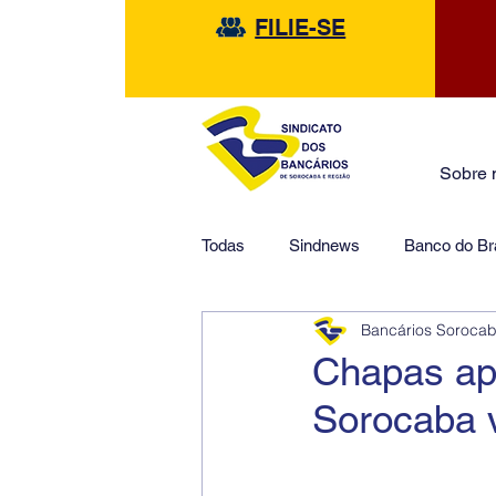
FILIE-SE
Sobre 
Todas
Sindnews
Banco do Bra
Bancários Soroca
Safra
HSBC
Financeir
Chapas ap
Sorocaba 