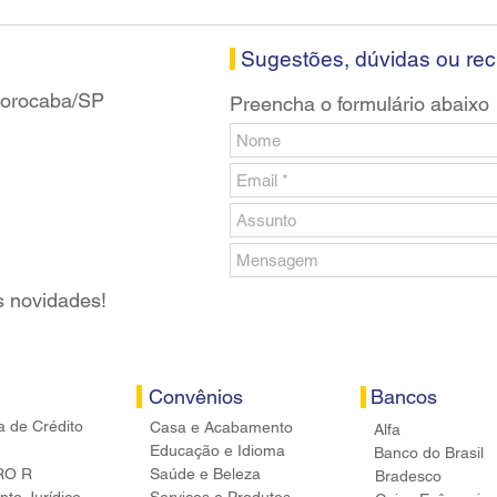
Santander em Sorocaba
prop
banc
Sugestões, dúvidas ou re
 Sorocaba/SP
Preencha o formulário abaixo
s novidades!
Convênios
Bancos
a de Crédito
Casa e Acabamento
Alfa
Educação e Idioma
Banco do Brasil
RO R
Saúde e Beleza
Bradesco