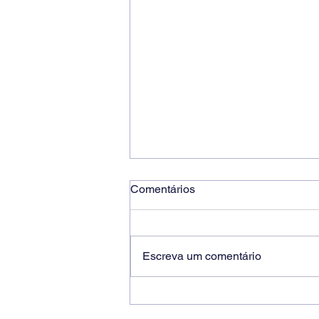
Comentários
Escreva um comentário
Ricardo dos Santos Filho
assume a presidência do