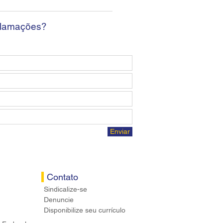
osta econômica aos
ários
clamações?
Enviar
Contato
Sindicalize-se
Denuncie
Disponibilize seu currículo