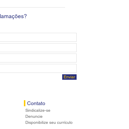
osta econômica aos
ários
clamações?
Enviar
Contato
Sindicalize-se
Denuncie
Disponibilize seu currículo