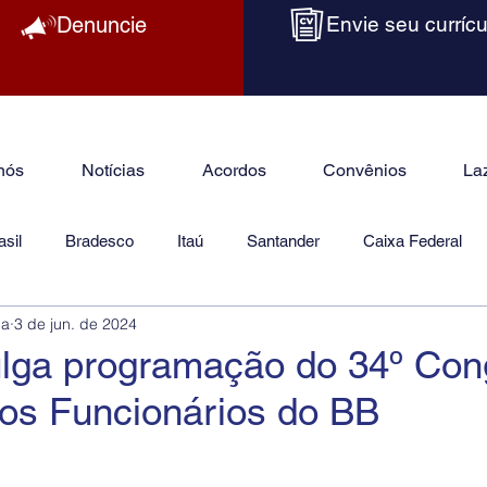
Denuncie
Envie seu currícu
nós
Notícias
Acordos
Convênios
La
sil
Bradesco
Itaú
Santander
Caixa Federal
ba
3 de jun. de 2024
as
Jurídico
lga programação do 34º Con
dos Funcionários do BB