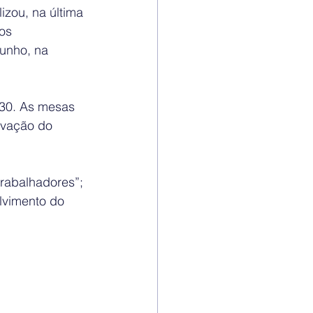
zou, na última 
os 
junho, na 
6h30. As mesas 
ovação do 
rabalhadores”; 
lvimento do 