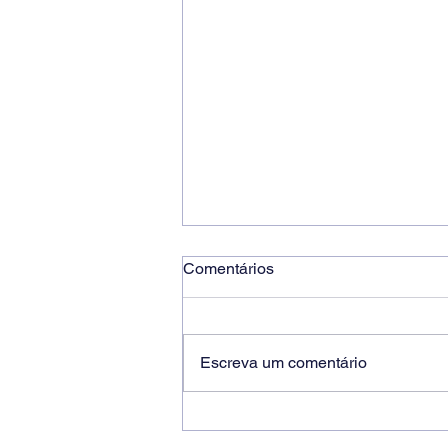
Comentários
Escreva um comentário
Ricardo dos Santos Filho
assume a presidência do