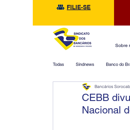
FILIE-SE
Sobre 
Todas
Sindnews
Banco do Bra
Bancários Soroca
Safra
HSBC
Financeir
CEBB divu
Nacional 