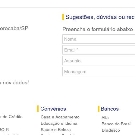
Santander em Sorocaba
prop
banc
Sugestões, dúvidas ou re
 Sorocaba/SP
Preencha o formulário abaixo
s novidades!
Convênios
Bancos
a de Crédito
Casa e Acabamento
Alfa
Educação e Idioma
Banco do Brasil
RO R
Saúde e Beleza
Bradesco