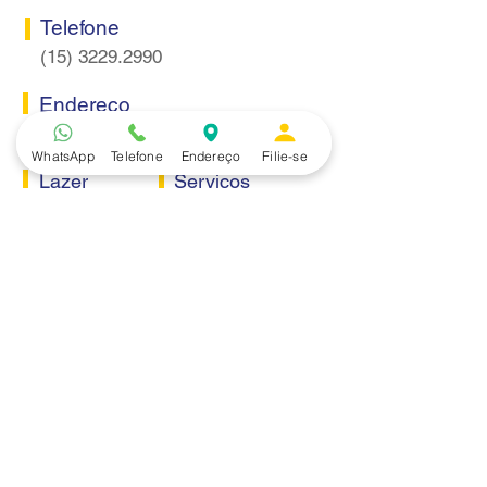
Telefone
(15) 3229.2990
Endereço
Rua Itaquera 217, Vila Barão - Sorocaba/SP
WhatsApp
Telefone
Endereço
Filie-se
Lazer
Serviços
Piscina
Cooperativa de Crédito
Academia
Curso CPA
Camping
Curso C-PRO R
Salão de Festas
Departamento Jurídico
Espaço Gourmet
Ginásio de Esportes
Convênios
Casa e Acabamento
Educação e Idioma
Saúde e Beleza