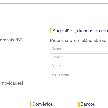
Diretores do SEEB Sorocaba
Fena
visitam agência Centro do
roda
Santander em Sorocaba
prop
banc
Sugestões, dúvidas ou re
 Sorocaba/SP
Preencha o formulário abaixo
s novidades!
Convênios
Bancos