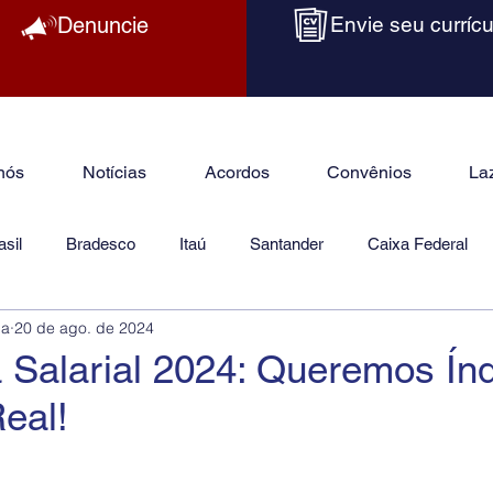
Denuncie
Envie seu currícu
nós
Notícias
Acordos
Convênios
La
sil
Bradesco
Itaú
Santander
Caixa Federal
ba
20 de ago. de 2024
as
Jurídico
Salarial 2024: Queremos Índ
eal!