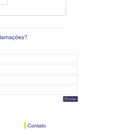
ban encerra sexta
da sem apresentar
osta econômica aos
ários
clamações?
Enviar
Contato