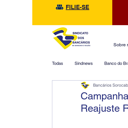
FILIE-SE
Sobre 
Todas
Sindnews
Banco do Bra
Bancários Soroca
Safra
HSBC
Financeir
Campanha 
Reajuste R