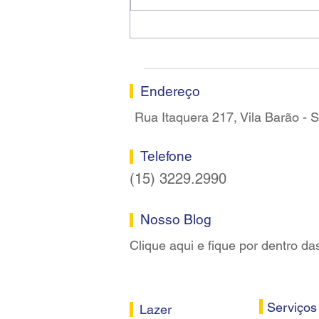
Ricardo dos Santos Filho
assume a presidência do
Sindicato dos Bancários de
Sorocaba
Endereço
Rua Itaquera 217, Vila Barão -
Telefone
(15) 3229.2990
Nosso Blog
Clique aqui e fique por dentro da
Serviços
Lazer