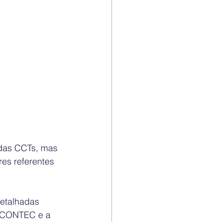
das CCTs, mas 
res referentes 
etalhadas 
a CONTEC e a 