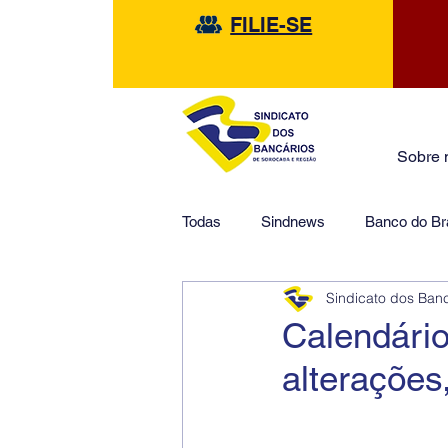
FILIE-SE
Sobre 
Todas
Sindnews
Banco do Bra
Sindicato dos Ban
Safra
HSBC
Financeir
Calendári
alterações,