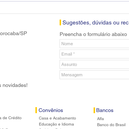
visitam agência Centro do
roda
Santander em Sorocaba
prop
banc
Sugestões, dúvidas ou re
 Sorocaba/SP
Preencha o formulário abaixo
s novidades!
Convênios
Bancos
a de Crédito
Casa e Acabamento
Alfa
Educação e Idioma
Banco do Brasil