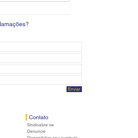
da sem apresentar
osta econômica aos
ários
clamações?
Enviar
Contato
Sindicalize-se
Denuncie
Disponibilize seu currículo