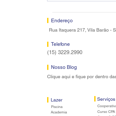
assume a presidência do
Sindicato dos Bancários de
Sorocaba
Endereço
Rua Itaquera 217, Vila Barão -
Telefone
(15) 3229.2990
Nosso Blog
Clique aqui e fique por dentro da
Serviços
Lazer
Cooperativ
Piscina
Curso CPA
Academia