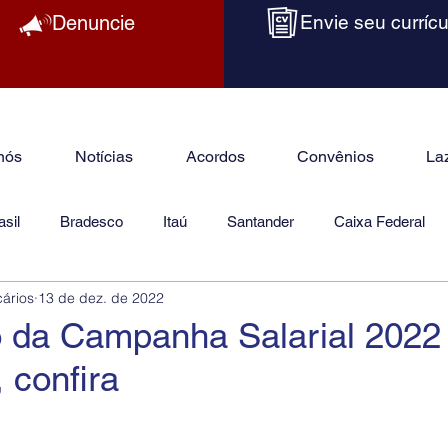
Denuncie
Envie seu currícu
nós
Notícias
Acordos
Convênios
La
sil
Bradesco
Itaú
Santander
Caixa Federal
cários
13 de dez. de 2022
as
Jurídico
o da Campanha Salarial 2022
 confira