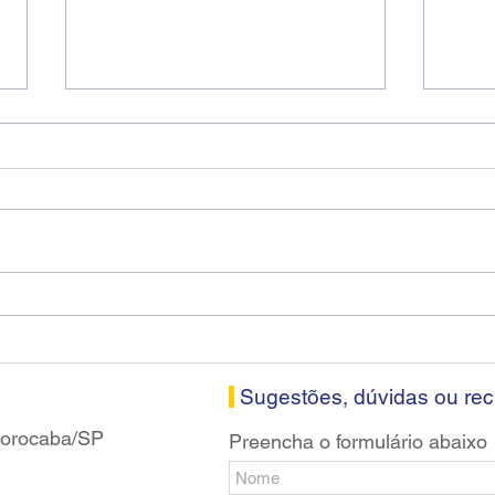
Diretores do SEEB Sorocaba
Fena
visitam agência Centro do
roda
Santander em Sorocaba
prop
banc
Sugestões, dúvidas ou re
 Sorocaba/SP
Preencha o formulário abaixo