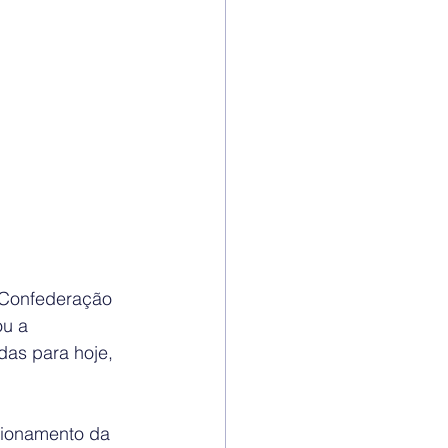
 Confederação 
u a 
das para hoje, 
ionamento da 