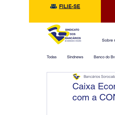
FILIE-SE
Sobre 
Todas
Sindnews
Banco do Bra
Bancários Soroca
Safra
HSBC
Financeir
Caixa Eco
com a C