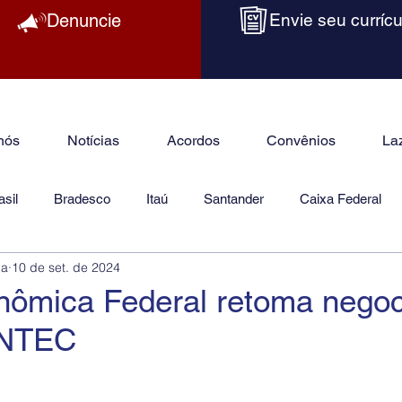
Denuncie
Envie seu currícu
nós
Notícias
Acordos
Convênios
La
sil
Bradesco
Itaú
Santander
Caixa Federal
ba
10 de set. de 2024
as
Jurídico
nômica Federal retoma nego
ONTEC