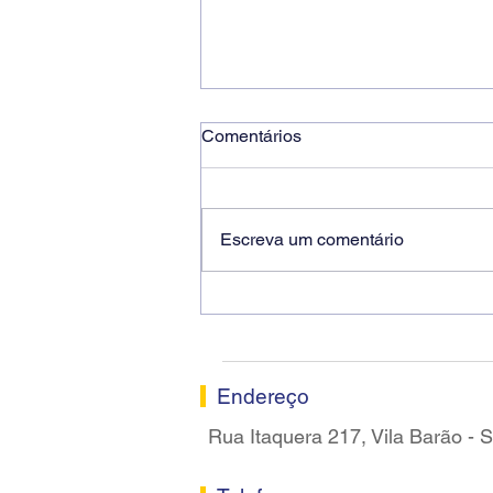
Comentários
Escreva um comentário
Ricardo dos Santos Filho
assume a presidência do
Sindicato dos Bancários de
Sorocaba
Endereço
Rua Itaquera 217, Vila Barão -